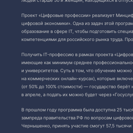
людей старше 50 и женщин, находящихся в отпуск
Проект «Цифровые профессии» реализует Минциф
цифровой экономики». Одна из задач этой прогр
образование в сфере IT, чтобы подготовить спец
компетенциями для российского рынка труда. Про
Получить IT-профессию в рамках проекта «Цифров
имеющие как минимум среднее профессиональное
и университетов. Суть в том, что обучение можно
на коммерческих онлайн-курсах), которые включе
(от 50% до 100% стоимости) — государство берёт 
в апреле, а подать их можно будет через «Госуслу
В прошлом году программа была доступна 25 тысяч
зампреда правительства РФ по вопросам цифрово
Чернышенко, принять участие смогут 57,5 тысячи