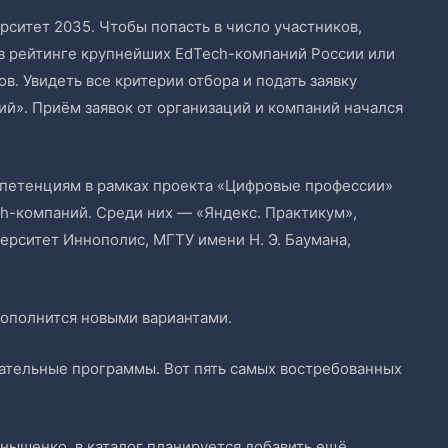
ситет 2035. Чтобы попасть в число участников,
 в рейтинге крупнейших EdTech-компаний России или
в. Увидеть все критерии отбора и подать заявку
й». Приём заявок от организаций и компаний начался
мпетенциям в рамках проекта «Цифровые профессии»
h-компаний. Среди них — «Яндекс. Практикум»,
ерситет Иннополис, МГТУ имени Н. Э. Баумана,
пополнится новыми вариантами.
вательные программы. Вот пять самых востребованных
рнышенко, в каталог планируется добавить ещё