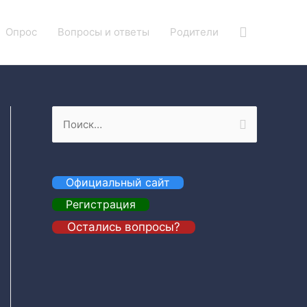
Поиск
Опрос
Вопросы и ответы
Родители
Н
а
й
т
Официальный сайт
и
Регистрация
:
Остались вопросы?