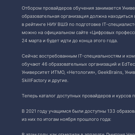
Отбором провайдеров обучения занимается Универ
образовательная организация должна находиться
в рейтинге НИУ ВШЭ по подготовке IT-специалисто
можно на официальном сайте «Цифровых професси
24 марта и будет идти до конца этого года.
Сейчас востребованным IT-специальностям и ко
обучают 46 образовательных организаций и EdTec
Университет ИТМО, «Нетология», GeekBrains, Унив
SkillFactory и другие.
Теперь каталог доступных провайдеров и курсов 
В 2021 году учащимся были доступны 133 образо
из них по итогам ноября прошлого года:
В этом году, как отметили в аппарате Дмитрия Че