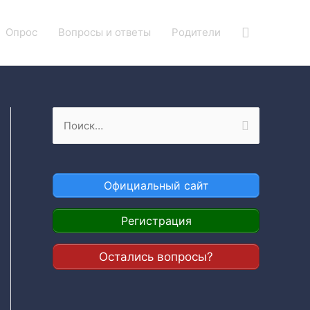
Поиск
Опрос
Вопросы и ответы
Родители
Н
а
й
т
Официальный сайт
и
:
Регистрация
Остались вопросы?